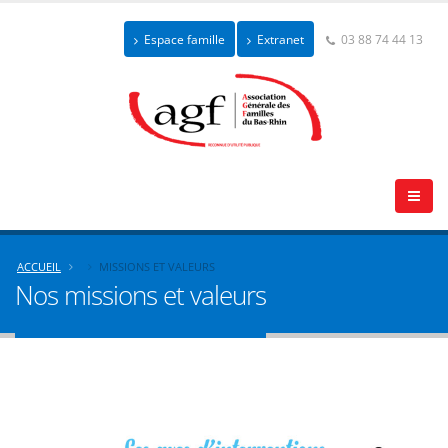
Espace famille
Extranet
03 88 74 44 13
ACCUEIL
MISSIONS ET VALEURS
Nos missions et valeurs