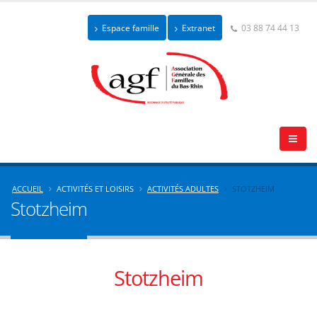
Espace famille
Extranet
03 88 74 44 13
ACCUEIL
ACTIVITÉS ET LOISIRS
ACTIVITÉS ADULTES
STOTZHEIM
Stotzheim
Stotzheim