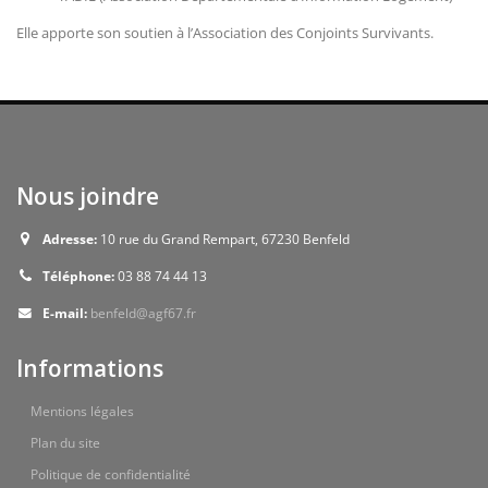
Elle apporte son soutien à l’Association des Conjoints Survivants.
Nous joindre
Adresse:
10 rue du Grand Rempart, 67230 Benfeld
Téléphone:
03 88 74 44 13
E-mail:
benfeld@agf67.fr
Informations
Mentions légales
Plan du site
Politique de confidentialité