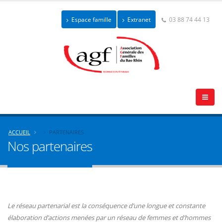
Espace famille
Extranet
03 88 74 44 13
ACCUEIL
PARTENAIRES
Nos partenaires
Le réseau partenarial est la conséquence d’une longue et constante
élaboration d’actions menées par un réseau de femmes et d’hommes