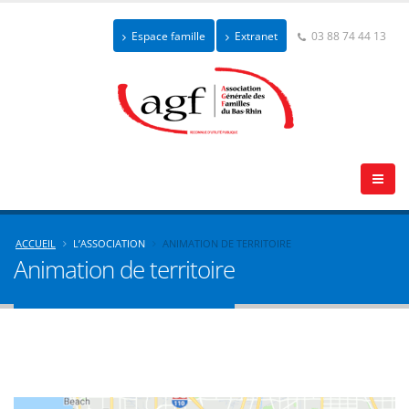
Espace famille
Extranet
03 88 74 44 13
ACCUEIL
L’ASSOCIATION
ANIMATION DE TERRITOIRE
Animation de territoire