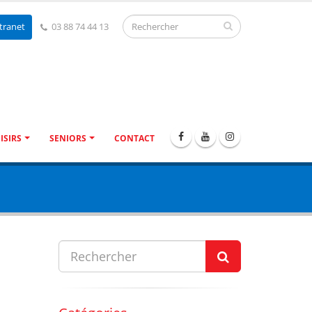
tranet
03 88 74 44 13
ISIRS
SENIORS
CONTACT