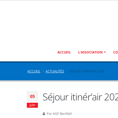
ACCUEIL
L’ASSOCIATION
CO
ACCUEIL
ACTUALITÉS
SÉJOUR ITINÉR’AIR 2024
Séjour itinér’air 20
05
juin
Par AGF Benfeld